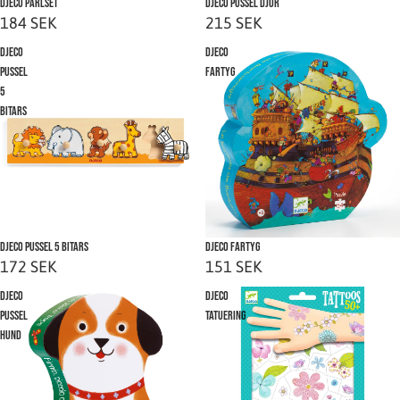
Slutsåld
Djeco Pärlset
Djeco Pussel Djur
184 SEK
215 SEK
Djeco
Djeco
Pussel
Fartyg
5
bitars
Slutsåld
Djeco Pussel 5 bitars
Slutsåld
Djeco Fartyg
172 SEK
151 SEK
Djeco
Djeco
Pussel
Tatuering
Hund