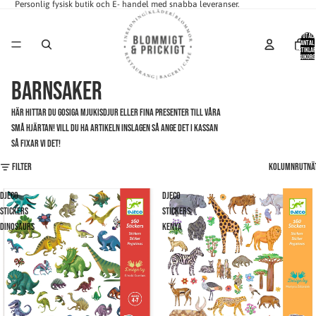
Personlig fysisk butik och E- handel med snabba leveranser.
Totalt
antal
artiklar
varukorg
0
BARNSAKER
Här hittar du gosiga mjukisdjur eller fina presenter till våra
små hjärtan! Vill du ha artikeln inslagen så ange det i kassan
så fixar vi det!
Filter
Kolumnrutnä
Djeco
Djeco
Stickers
Stickers
Dinosaurs
Kenya