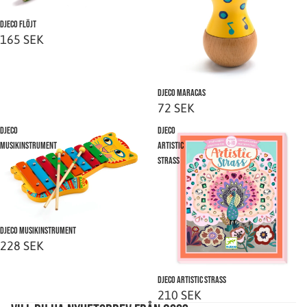
Djeco flöjt
165 SEK
Slutsåld
Djeco Maracas
72 SEK
Djeco
Djeco
Musikinstrument
Artistic
Strass
Slutsåld
Djeco Musikinstrument
228 SEK
Slutsåld
Djeco Artistic Strass
210 SEK
Integritetspolicy