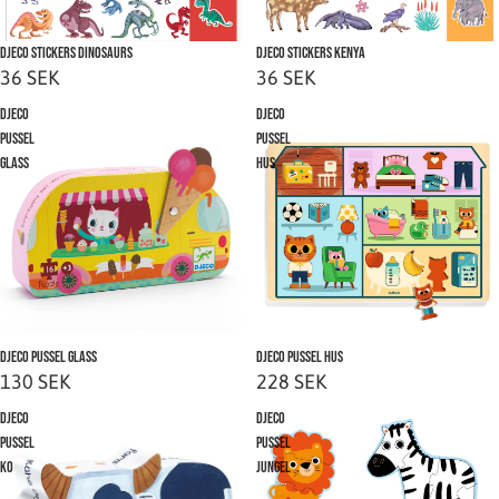
Slutsåld
Djeco Stickers Dinosaurs
Slutsåld
Djeco Stickers Kenya
36 SEK
36 SEK
Djeco
Djeco
Pussel
Pussel
Glass
Hus
Djeco Pussel Glass
Slutsåld
Djeco Pussel Hus
130 SEK
228 SEK
Djeco
Djeco
Pussel
Pussel
Ko
Jungel