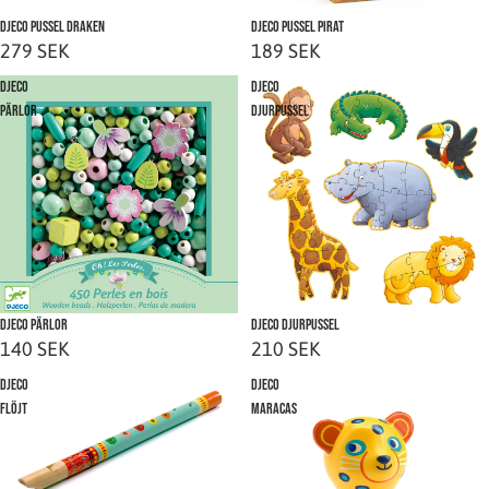
Slutsåld
Djeco Pussel Draken
Djeco Pussel Pirat
279 SEK
189 SEK
Djeco
Djeco
Pärlor
Djurpussel
Slutsåld
Djeco Pärlor
Djeco Djurpussel
140 SEK
210 SEK
Djeco
Djeco
flöjt
Maracas