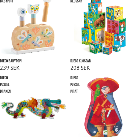
BabyPopi
Klossar
Slutsåld
Djeco BabyPopi
Slutsåld
Djeco Klossar
239 SEK
208 SEK
Djeco
Djeco
Pussel
Pussel
Draken
Pirat