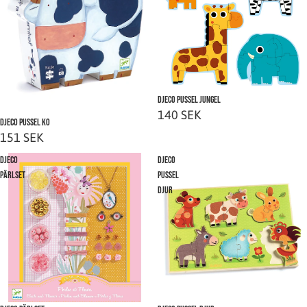
Djeco Pussel Jungel
140 SEK
Slutsåld
Djeco Pussel Ko
151 SEK
Djeco
Djeco
Pärlset
Pussel
Djur