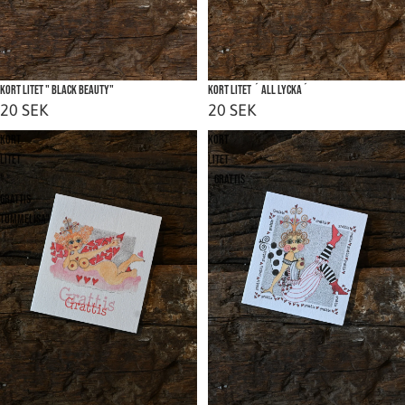
kort litet " Black beauty"
kort litet ´ All Lycka´
20 SEK
20 SEK
Kort
Kort
litet
litet
"
´Grattis
Grattis
´
Tummelisa"