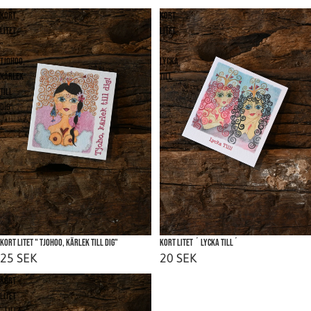
Kort
Kort
litet
litet
"
´
Tjohoo,
Lycka
kärlek
till
till
´
dig"
Kort litet " Tjohoo, kärlek till dig"
Kort litet ´ Lycka till´
25 SEK
20 SEK
Kort
litet