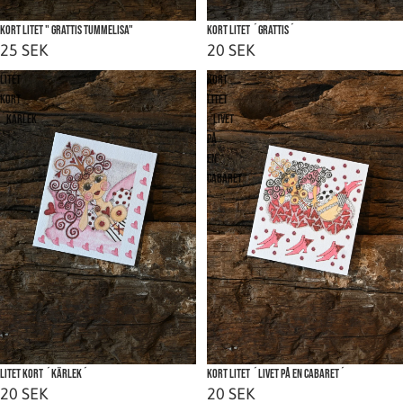
Kort litet " Grattis Tummelisa"
Kort litet ´Grattis´
25 SEK
20 SEK
Litet
Kort
kort
litet
´Kärlek
´Livet
´
på
en
cabaret
´
Litet kort ´Kärlek´
Kort litet ´Livet på en cabaret´
20 SEK
20 SEK